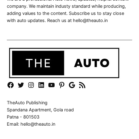
company. We maintain industy standard while producing,
adding values to the content. Subscribe us to stay close
with auto updates. Reach us at
hello@theauto.in
Facebook
Twitter
Instagram
Linkedin
YouTube
Pinterest
Google
Rss
News
TheAuto Publishing
Spandana Apartment, Gola road
Patna - 801503
Email:
hello@theauto.in